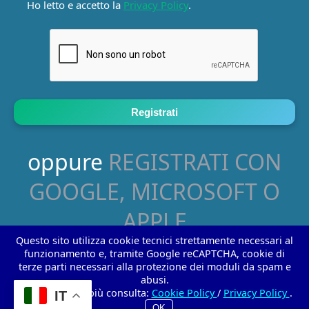
Ho letto e accetto la
Privacy Policy
.
oppure
REGISTRATI CON
GOOGLE, MICROSOFT O
APPLE
Questo sito utilizza cookie tecnici strettamente necessari al
funzionamento e, tramite Google reCAPTCHA, cookie di
terze parti necessari alla protezione dei moduli da spam e
Info
|
Home
|
Contatti
abusi.
Per saperne di più consulta:
Cookie Policy
/
Privacy Policy
.
IT
OK