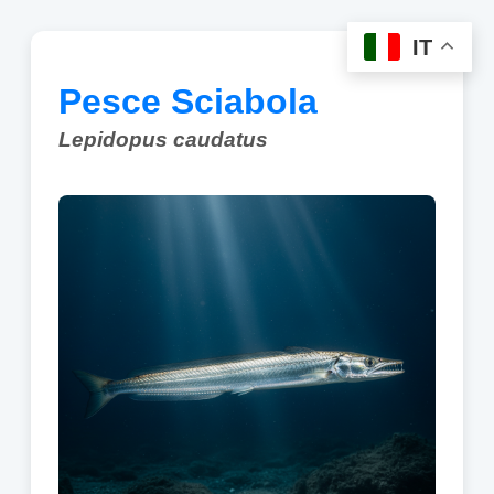
IT
Pesce Sciabola
Lepidopus caudatus