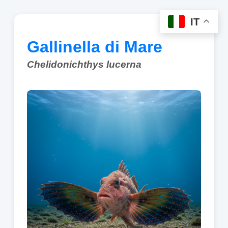
IT
Gallinella di Mare
Chelidonichthys lucerna