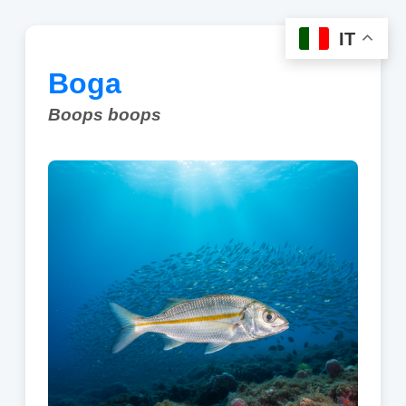
IT
Boga
Boops boops