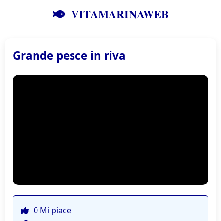
VITAMARINAWEB
Grande pesce in riva
0 Mi piace